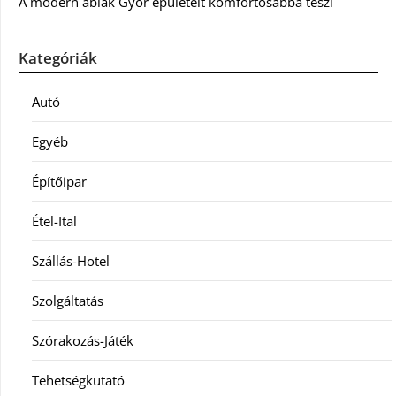
A modern ablak Győr épületeit komfortosabbá teszi
Kategóriák
Autó
Egyéb
Építőipar
Étel-Ital
Szállás-Hotel
Szolgáltatás
Szórakozás-Játék
Tehetségkutató