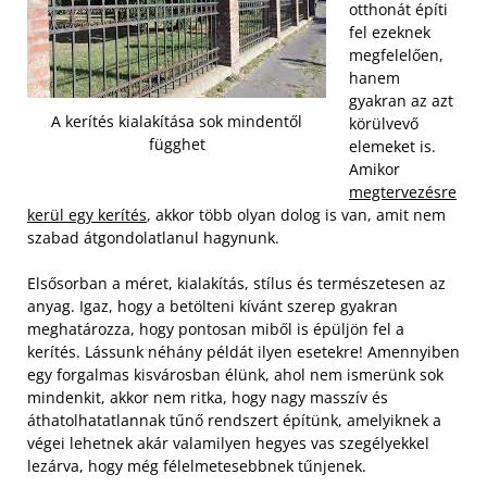
otthonát építi
fel ezeknek
megfelelően,
hanem
gyakran az azt
A kerítés kialakítása sok mindentől
körülvevő
függhet
elemeket is.
Amikor
megtervezésre
kerül egy kerítés
, akkor több olyan dolog is van, amit nem
szabad átgondolatlanul hagynunk.
Elsősorban a méret, kialakítás, stílus és természetesen az
anyag. Igaz, hogy a betölteni kívánt szerep gyakran
meghatározza, hogy pontosan miből is épüljön fel a
kerítés. Lássunk néhány példát ilyen esetekre! Amennyiben
egy forgalmas kisvárosban élünk, ahol nem ismerünk sok
mindenkit, akkor nem ritka, hogy nagy masszív és
áthatolhatatlannak tűnő rendszert építünk, amelyiknek a
végei lehetnek akár valamilyen hegyes vas szegélyekkel
lezárva, hogy még félelmetesebbnek tűnjenek.