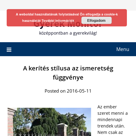
Skip
to
A weboldal használatának folytatásával Ön elfogadja a cookie-k
content
Gyerek Monitor
Elfogadom
használatát
További információk
középpontban a gyerekvilág!
Menu
A kerítés stílusa az ismeretség
függvénye
Posted on 2016-05-11
Az ember
szeret menni a
mindennapi
trendek után.
Nem csak az