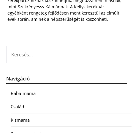
kerékpározónknak köszönhetjük, méghozzá nem másnak,
mint Szekrényessy Kálmánnak. A Kellys kerékpár
egyébként rengeteg fejlődésen ment keresztül az elmúlt
évek során, aminek a népszerűségét is köszönheti.
KERESÉS:
Navigáció
Baba-mama
Család
Kismama