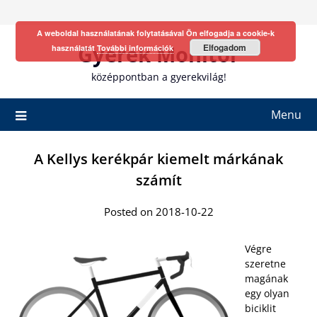
Skip
to
A weboldal használatának folytatásával Ön elfogadja a cookie-k
content
Gyerek Monitor
Elfogadom
használatát
További információk
középpontban a gyerekvilág!
Menu
A Kellys kerékpár kiemelt márkának
számít
Posted on 2018-10-22
Végre
szeretne
magának
egy olyan
biciklit