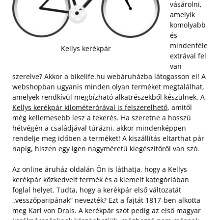
vásárolni,
amelyik
komolyabb
és
mindenféle
Kellys kerékpár
extrával fel
van
szerelve? Akkor a bikelife.hu webáruházba látogasson el! A
webshopban ugyanis minden olyan terméket megtalálhat,
amelyek rendkívül megbízható alkatrészekből készülnek. A
Kellys kerékpár kilométerórával is felszerelhető
, amitől
még kellemesebb lesz a tekerés. Ha szeretne a hosszú
hétvégén a családjával túrázni, akkor mindenképpen
rendelje meg időben a terméket! A kiszállítás eltarthat pár
napig, hiszen egy igen nagyméretű kiegészítőről van szó.
Az online áruház oldalán Ön is láthatja, hogy a Kellys
kerékpár közkedvelt termék és a kiemelt kategóriában
foglal helyet. Tudta, hogy a kerékpár első változatát
„vesszőparipának” nevezték? Ezt a fajtát 1817-ben alkotta
meg Karl von Drais. A kerékpár szót pedig az első magyar