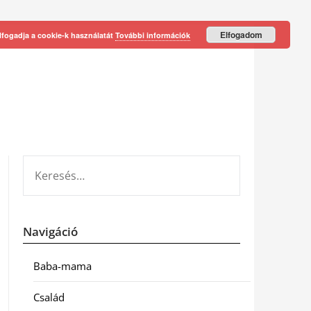
Elfogadom
lfogadja a cookie-k használatát
További információk
KERESÉS:
Navigáció
Baba-mama
Család