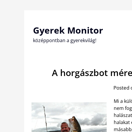
Skip
to
content
Gyerek Monitor
középpontban a gyerekvilág!
A horgászbot mére
Posted 
Mi a kül
nem fogl
halásza
halakat 
másabb,