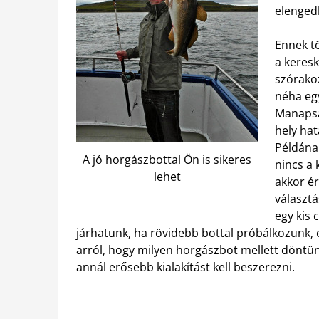
elenged
Ennek tö
a keres
szórako
néha egy
Manapsá
hely hat
Példának
A jó horgászbottal Ön is sikeres
nincs a 
lehet
akkor é
választ
egy kis
járhatunk, ha rövidebb bottal próbálkozunk, e
arról, hogy milyen horgászbot mellett döntü
annál erősebb kialakítást kell beszerezni.