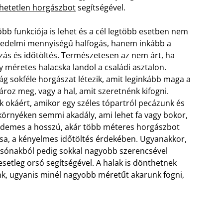
hetetlen horgászbot
segítségével.
bb funkciója is lehet és a cél legtöbb esetben nem
kedelmi mennyiségű halfogás, hanem inkább a
zás és időtöltés. Természetesen az nem árt, ha
 méretes halacska landol a családi asztalon.
g sokféle horgászat létezik, amit leginkább maga a
ároz meg, vagy a hal, amit szeretnénk kifogni.
 okáért, amikor egy széles tópartról pecázunk és
környéken semmi akadály, ami lehet fa vagy bokor,
rdemes a hosszú, akár több méteres horgászbot
ása, a kényelmes időtöltés érdekében. Ugyanakkor,
 csónakból pedig sokkal nagyobb szerencsével
setleg orsó segítségével. A halak is dönthetnek
nk, ugyanis minél nagyobb méretűt akarunk fogni,