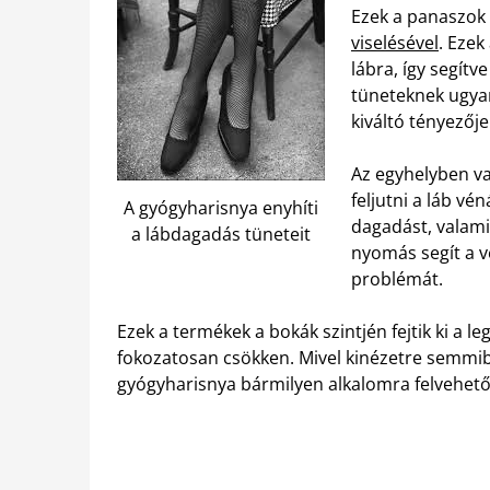
Ezek a panaszok
viselésével
. Ezek
lábra, így segít
tüneteknek ugyan
kiváltó tényezője
Az egyhelyben va
feljutni a láb vé
A gyógyharisnya enyhíti
dagadást, valami
a lábdagadás tüneteit
nyomás segít a v
problémát.
Ezek a termékek a bokák szintjén fejtik ki a 
fokozatosan csökken. Mivel kinézetre semmi
gyógyharisnya bármilyen alkalomra felvehető,