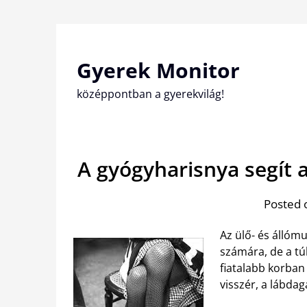
Skip
to
content
Gyerek Monitor
középpontban a gyerekvilág!
A gyógyharisnya segít
Posted 
Az ülő- és állóm
számára, de a tú
fiatalabb korban
visszér, a lábda