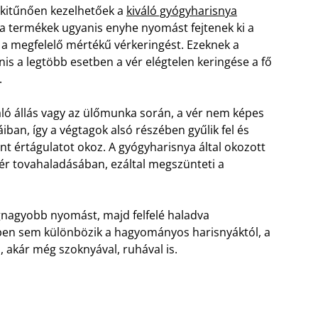
 kitűnően kezelhetőek a
kiváló gyógyharisnya
 a termékek ugyanis enyhe nyomást fejtenek ki a
ve a megfelelő mértékű vérkeringést. Ezeknek a
is a legtöbb esetben a vér elégtelen keringése a fő
.
ló állás vagy az ülőmunka során, a vér nem képes
náiban, így a végtagok alsó részében gyűlik fel és
nt értágulatot okoz. A gyógyharisnya által okozott
ér tovahaladásában, ezáltal megszünteti a
legnagyobb nyomást, majd felfelé haladva
ben sem különbözik a hagyományos harisnyáktól, a
 akár még szoknyával, ruhával is.