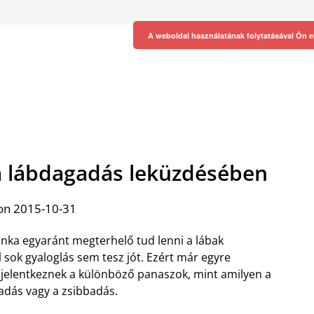
A weboldal használatának folytatásával Ön e
 a lábdagadás leküzdésében
on 2015-10-31
unka egyaránt megterhelő tud lenni a lábak
l sok gyaloglás sem tesz jót. Ezért már egyre
 jelentkeznek a különböző panaszok, mint amilyen a
gadás vagy a zsibbadás.