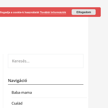
Elfogadom
lfogadja a cookie-k használatát
További információk
KERESÉS:
Navigáció
Baba-mama
Család