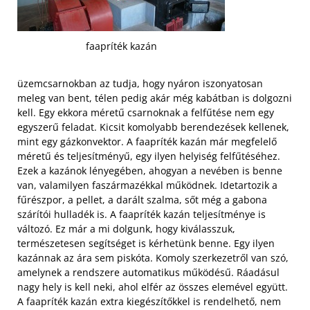
faapríték kazán
üzemcsarnokban az tudja, hogy nyáron iszonyatosan
meleg van bent, télen pedig akár még kabátban is dolgozni
kell. Egy ekkora méretű csarnoknak a felfűtése nem egy
egyszerű feladat. Kicsit komolyabb berendezések kellenek,
mint egy gázkonvektor. A faapríték kazán már megfelelő
méretű és teljesítményű, egy ilyen helyiség felfűtéséhez.
Ezek a kazánok lényegében, ahogyan a nevében is benne
van, valamilyen faszármazékkal működnek. Idetartozik a
fűrészpor, a pellet, a darált szalma, sőt még a gabona
szárítói hulladék is. A faapríték kazán teljesítménye is
változó. Ez már a mi dolgunk, hogy kiválasszuk,
természetesen segítséget is kérhetünk benne. Egy ilyen
kazánnak az ára sem piskóta.
Komoly szerkezetről van szó,
amelynek a rendszere automatikus működésű. Ráadásul
nagy hely is kell neki, ahol elfér az összes elemével együtt.
A faapríték kazán extra kiegészítőkkel is rendelhető, nem