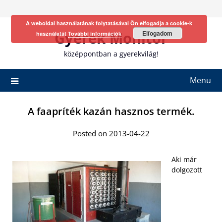
Skip
to
A weboldal használatának folytatásával Ön elfogadja a cookie-k
content
Gyerek Monitor
Elfogadom
használatát
További információk
középpontban a gyerekvilág!
Menu
A faapríték kazán hasznos termék.
Posted on 2013-04-22
Aki már
dolgozott