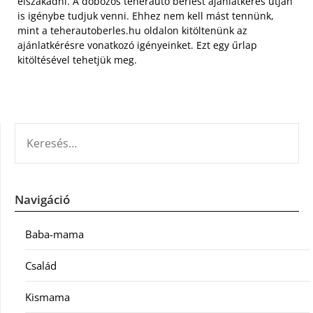
elszakadni. A dobozos teherautó bérlést ajánlatkérés útján
is igénybe tudjuk venni. Ehhez nem kell mást tennünk,
mint a teherautoberles.hu oldalon kitöltenünk az
ajánlatkérésre vonatkozó igényeinket. Ezt egy űrlap
kitöltésével tehetjük meg.
KERESÉS:
Navigáció
Baba-mama
Család
Kismama