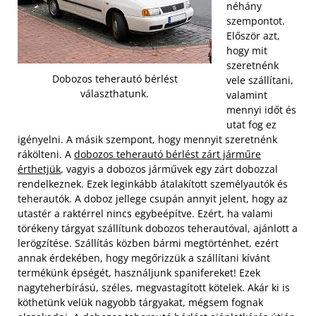
néhány
szempontot.
Először azt,
hogy mit
szeretnénk
Dobozos teherautó bérlést
vele szállítani,
választhatunk.
valamint
mennyi időt és
utat fog ez
igényelni. A másik szempont, hogy mennyit szeretnénk
rákölteni. A
dobozos teherautó bérlést zárt járműre
érthetjük
, vagyis a dobozos járművek egy zárt dobozzal
rendelkeznek. Ezek leginkább átalakított személyautók és
teherautók. A doboz jellege csupán annyit jelent, hogy az
utastér a raktérrel nincs egybeépítve.
Ezért, ha valami
törékeny tárgyat szállítunk dobozos teherautóval, ajánlott a
lerögzítése. Szállítás közben bármi megtörténhet, ezért
annak érdekében, hogy megőrizzük a szállítani kívánt
termékünk épségét, használjunk spanifereket! Ezek
nagyteherbírású, széles, megvastagított kötelek. Akár ki is
köthetünk velük nagyobb tárgyakat, mégsem fognak