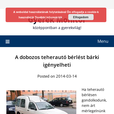
Skip
to
A weboldal használatának folytatásával Ön elfogadja a cookie-k
content
Gyerek Monitor
Elfogadom
használatát
További információk
középpontban a gyerekvilág!
Menu
A dobozos teherautó bérlést bárki
igényelheti
Posted on 2014-03-14
Ha teherautó
bérlésen
gondolkodunk,
nem árt
mérlegelnünk