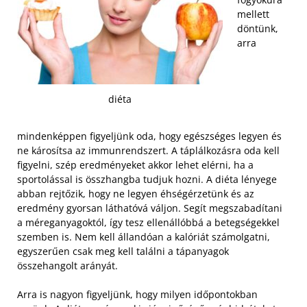
mellett
döntünk,
arra
diéta
mindenképpen figyeljünk oda, hogy egészséges legyen és
ne károsítsa az immunrendszert. A táplálkozásra oda kell
figyelni, szép eredményeket akkor lehet elérni, ha a
sportolással is összhangba tudjuk hozni. A diéta lényege
abban rejtőzik, hogy ne legyen éhségérzetünk és az
eredmény gyorsan láthatóvá váljon. Segít megszabadítani
a méreganyagoktól, így tesz ellenállóbbá a betegségekkel
szemben is. Nem kell állandóan a kalóriát számolgatni,
egyszerűen csak meg kell találni a tápanyagok
összehangolt arányát.
Arra is nagyon figyeljünk, hogy milyen időpontokban