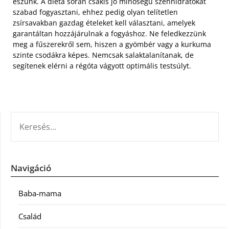
eszünk. A diéta során csakis jó minőségű szénhidrátokat
szabad fogyasztani, ehhez pedig olyan telítetlen
zsírsavakban gazdag ételeket kell választani, amelyek
garantáltan hozzájárulnak a fogyáshoz. Ne feledkezzünk
meg a fűszerekről sem, hiszen a gyömbér vagy a kurkuma
szinte csodákra képes. Nemcsak salaktalanítanak, de
segítenek elérni a régóta vágyott optimális testsúlyt.
KERESÉS:
Navigáció
Baba-mama
Család