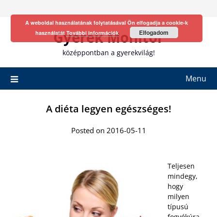
Skip
to
A weboldal használatának folytatásával Ön elfogadja a cookie-k
content
Gyerek Monitor
Elfogadom
használatát
További információk
középpontban a gyerekvilág!
Menu
A diéta legyen egészséges!
Posted on 2016-05-11
Teljesen
mindegy,
hogy
milyen
típusú
fogyókúra