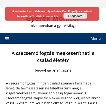
Skip
to
A weboldal használatának folytatásával Ön elfogadja a cookie-k
content
Gyerek Monitor
Elfogadom
használatát
További információk
középpontban a gyerekvilág!
Menu
A csecsemő fogzás megkeserítheti a
család életét?
Posted on 2013-06-01
A csecsemő fogzás minden család számára kellemetlen
lehet, de természetesen ne feledkezzünk meg a
kisgyermekről sem, akinek épp az új fogai nőnek. A
csecsemő fogzás alapvetően akkor kezdődik el, illetve akkor
vesszük észre, amikor a baba elkezdi rágni a kezét, s a kis