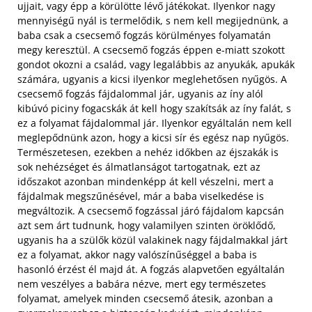
ujjait, vagy épp a körülötte lévő játékokat. Ilyenkor nagy
mennyiségű nyál is termelődik, s nem kell megijednünk, a
baba csak a csecsemő fogzás körülményes folyamatán
megy keresztül. A csecsemő fogzás éppen e-miatt szokott
gondot okozni a család, vagy legalábbis az anyukák, apukák
számára, ugyanis a kicsi ilyenkor meglehetősen nyűgös.
A
csecsemő fogzás fájdalommal jár, ugyanis az íny alól
kibúvó piciny fogacskák át kell hogy szakítsák az íny falát, s
ez a folyamat fájdalommal jár. Ilyenkor egyáltalán nem kell
meglepődnünk azon, hogy a kicsi sír és egész nap nyűgös.
Természetesen, ezekben a nehéz időkben az éjszakák is
sok nehézséget és álmatlanságot tartogatnak, ezt az
időszakot azonban mindenképp át kell vészelni, mert a
fájdalmak megszűnésével, már a baba viselkedése is
megváltozik. A csecsemő fogzással járó fájdalom kapcsán
azt sem árt tudnunk, hogy valamilyen szinten öröklődő,
ugyanis ha a szülők közül valakinek nagy fájdalmakkal járt
ez a folyamat, akkor nagy valószínűséggel a baba is
hasonló érzést él majd át. A fogzás alapvetően egyáltalán
nem veszélyes a babára nézve, mert egy természetes
folyamat, amelyek minden csecsemő átesik, azonban a