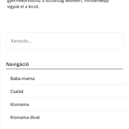
gyermekorvoshoz a biztonság kedvéért, mindenképp
vigyük el a kicsit.
KERESÉS:
Navigáció
Baba-mama
Család
Kismama
Kismama divat