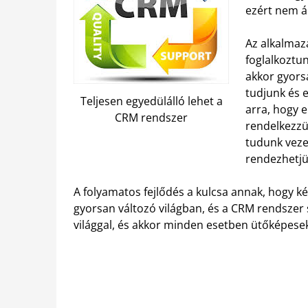
ezért nem á
Az alkalmaz
foglalkoztun
akkor gyors
tudjunk és 
Teljesen egyedülálló lehet a
arra, hogy 
CRM rendszer
rendelkezzü
tudunk veze
rendezhetjü
A folyamatos fejlődés a kulcsa annak, hogy k
gyorsan változó világban, és a CRM rendszer 
világgal, és akkor minden esetben ütőképes