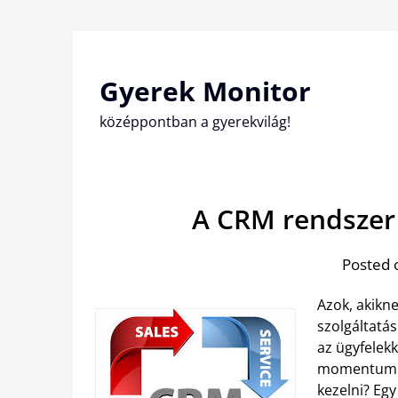
Skip
to
content
Gyerek Monitor
középpontban a gyerekvilág!
A CRM rendszer 
Posted 
Azok, akikn
szolgáltatás
az ügyfelek
momentum. D
kezelni? Eg