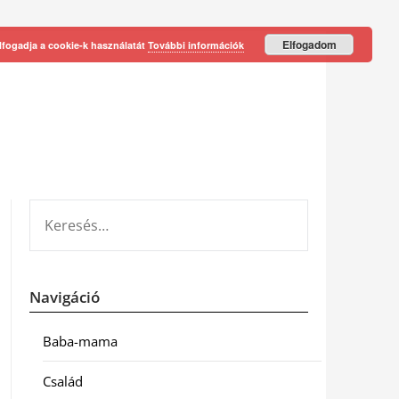
Elfogadom
lfogadja a cookie-k használatát
További információk
KERESÉS:
Navigáció
Baba-mama
Család