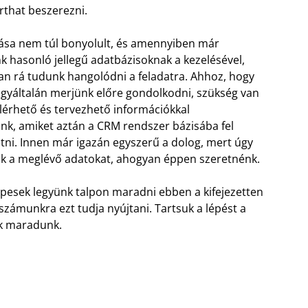
rthat beszerezni.
ása nem túl bonyolult, és amennyiben már
k hasonló jellegű adatbázisoknak a kezelésével,
an rá tudunk hangolódni a feladatra. Ahhoz, hogy
egyáltalán merjünk előre gondolkodni, szükség van
elérhető és tervezhető információkkal
nk, amiket aztán a CRM rendszer bázisába fel
tni. Innen már igazán egyszerű a dolog, mert úgy
k a meglévő adatokat, ahogyan éppen szeretnénk.
épesek legyünk talpon maradni ebben a kifejezetten
számunkra ezt tudja nyújtani. Tartsuk a lépést a
ek maradunk.