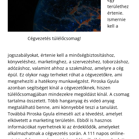
területhez
értenie.
Ismernie
kell a
Cégvezetés túlélőcsomag!
jogszabályokat, értenie kell a minőségbiztosításhoz,
könyveléshez, marketinghez, a szervezéshez, toborzáshoz,
adózáshoz, valamint ahhoz a szakmához, amelyre a cég
épül. Ez olykor nagy terheket róhat a cégvezetőkre, ami
megnehezíti a hatékony munkavégzést. Piroska Gyula
azonban segítséget kínál a cégvezetőknek, hiszen
túlélőcsomagjában mindezekre megoldást kínál.
A csomag
tartalma összetett. Több hanganyag és videó anyag
megtalálható benne, ami könnyebbé teszi a tanulást.
Továbbá Piroska Gyula elmeséli azt a tévedést, amelyet
elkövetett a marketing területén. Ebből is hasznos
információkat nyerhetnek ki az érdeklődők, amelyeket
alkalmazhatnak a cégvezetés során. A 111 napos online-