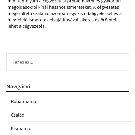
mini tanfolyam a cégvezetési problémákról és gyakorlati
megoldásokról kínál hasznos ismereteket. A cégvezetés
megerőltető szakma, azonban egy kis odafigyeléssel és a
megfelelő ismeretek elsajátításával sikeres és örömteli
lehet a cégvezetés.
KERESÉS:
Navigáció
Baba-mama
Család
Kismama