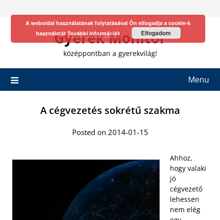
Skip
to
A weboldal használatának folytatásával Ön elfogadja a cookie-k
content
Gyerek Monitor
Elfogadom
használatát
További információk
középpontban a gyerekvilág!
Menu
A cégvezetés sokrétű szakma
Posted on 2014-01-15
Ahhoz,
hogy valaki
jó
cégvezető
lehessen
nem elég
egy