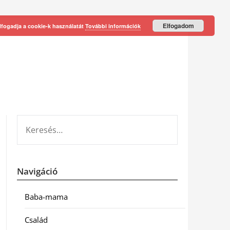
Elfogadom
lfogadja a cookie-k használatát
További információk
KERESÉS:
Navigáció
Baba-mama
Család