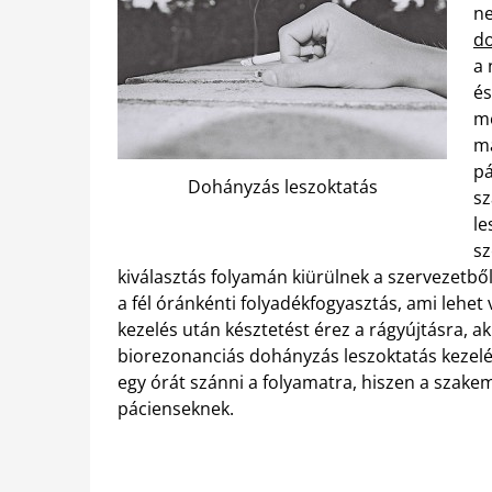
ne
do
a 
és
me
má
pá
Dohányzás leszoktatás
sz
le
sz
kiválasztás folyamán kiürülnek a szervezetbő
a fél óránkénti folyadékfogyasztás, ami lehet 
kezelés után késztetést érez a rágyújtásra, a
biorezonanciás dohányzás leszoktatás kezelé
egy órát szánni a folyamatra, hiszen a szak
pácienseknek.