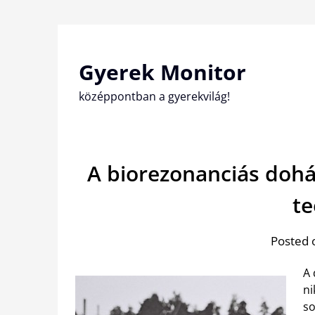
Skip
to
content
Gyerek Monitor
középpontban a gyerekvilág!
A biorezonanciás dohá
te
Posted 
A 
ni
so