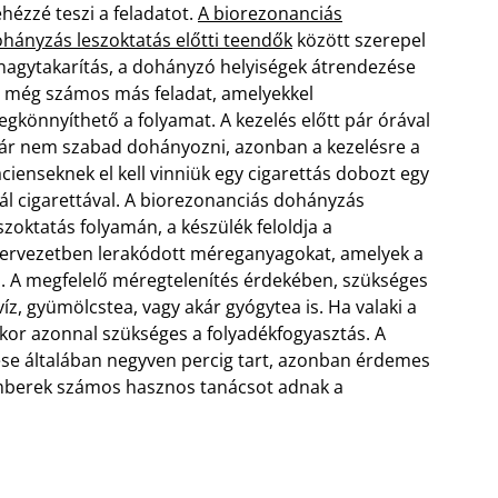
hézzé teszi a feladatot.
A biorezonanciás
hányzás leszoktatás előtti teendők
között szerepel
nagytakarítás, a dohányzó helyiségek átrendezése
 még számos más feladat, amelyekkel
gkönnyíthető a folyamat. A kezelés előtt pár órával
r nem szabad dohányozni, azonban a kezelésre a
cienseknek el kell vinniük egy cigarettás dobozt egy
ál cigarettával.
A biorezonanciás dohányzás
szoktatás folyamán, a készülék feloldja a
ervezetben lerakódott méreganyagokat, amelyek a
l. A megfelelő méregtelenítés érdekében, szükséges
víz, gyümölcstea, vagy akár gyógytea is. Ha valaki a
kkor azonnal szükséges a folyadékfogyasztás. A
se általában negyven percig tart, azonban érdemes
emberek számos hasznos tanácsot adnak a