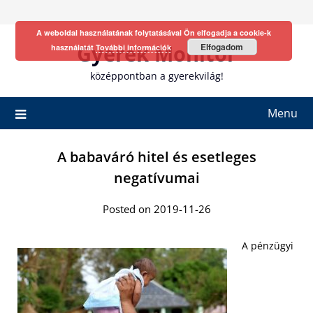
Skip
to
A weboldal használatának folytatásával Ön elfogadja a cookie-k
content
Gyerek Monitor
Elfogadom
használatát
További információk
középpontban a gyerekvilág!
Menu
A babaváró hitel és esetleges
negatívumai
Posted on 2019-11-26
A pénzügyi