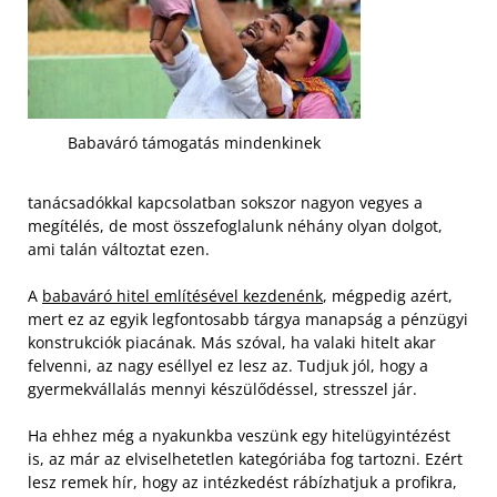
Babaváró támogatás mindenkinek
tanácsadókkal kapcsolatban sokszor nagyon vegyes a
megítélés, de most összefoglalunk néhány olyan dolgot,
ami talán változtat ezen.
A
babaváró hitel említésével kezdenénk
, mégpedig azért,
mert ez az egyik legfontosabb tárgya manapság a pénzügyi
konstrukciók piacának. Más szóval, ha valaki hitelt akar
felvenni, az nagy eséllyel ez lesz az. Tudjuk jól, hogy a
gyermekvállalás mennyi készülődéssel, stresszel jár.
Ha ehhez még a nyakunkba veszünk egy hitelügyintézést
is, az már az elviselhetetlen kategóriába fog tartozni. Ezért
lesz remek hír, hogy az intézkedést rábízhatjuk a profikra,