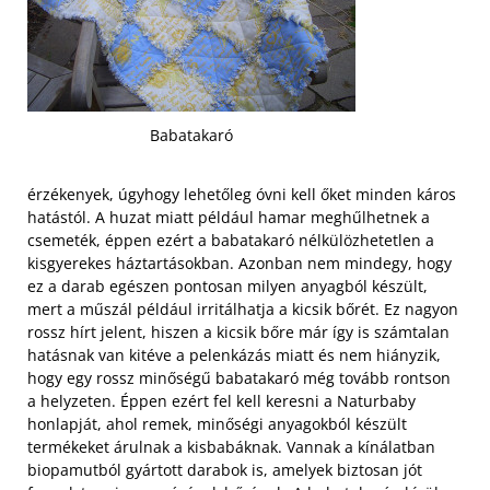
Babatakaró
érzékenyek, úgyhogy lehetőleg óvni kell őket minden káros
hatástól. A huzat miatt például hamar meghűlhetnek a
csemeték, éppen ezért a babatakaró nélkülözhetetlen a
kisgyerekes háztartásokban. Azonban nem mindegy, hogy
ez a darab egészen pontosan milyen anyagból készült,
mert a műszál például irritálhatja a kicsik bőrét. Ez nagyon
rossz hírt jelent, hiszen a kicsik bőre már így is számtalan
hatásnak van kitéve a pelenkázás miatt és nem hiányzik,
hogy egy rossz minőségű babatakaró még tovább rontson
a helyzeten.
Éppen ezért fel kell keresni a Naturbaby
honlapját, ahol remek, minőségi anyagokból készült
termékeket árulnak a kisbabáknak. Vannak a kínálatban
biopamutból gyártott darabok is, amelyek biztosan jót