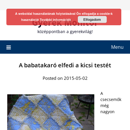
Skip
to
A weboldal használatának folytatásával Ön elfogadja a cookie-k
content
Gyerek Monitor
Elfogadom
használatát
További információk
középpontban a gyerekvilág!
Menu
A babatakaró elfedi a kicsi testét
Posted on 2015-05-02
A
csecsemők
még
nagyon