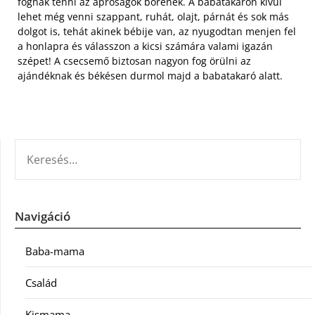
fognak tenni az apróságok bőrének. A babatakarón kívül
lehet még venni szappant, ruhát, olajt, párnát és sok más
dolgot is, tehát akinek bébije van, az nyugodtan menjen fel
a honlapra és válasszon a kicsi számára valami igazán
szépet! A csecsemő biztosan nagyon fog örülni az
ajándéknak és békésen durmol majd a babatakaró alatt.
KERESÉS:
Navigáció
Baba-mama
Család
Kismama