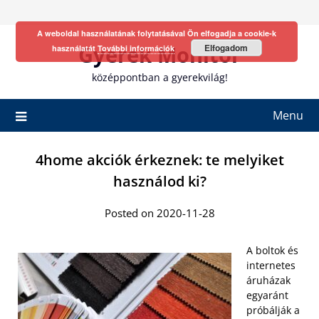
Skip
to
A weboldal használatának folytatásával Ön elfogadja a cookie-k
content
Gyerek Monitor
Elfogadom
használatát
További információk
középpontban a gyerekvilág!
Menu
4home akciók érkeznek: te melyiket
használod ki?
Posted on 2020-11-28
A boltok és
internetes
áruházak
egyaránt
próbálják a