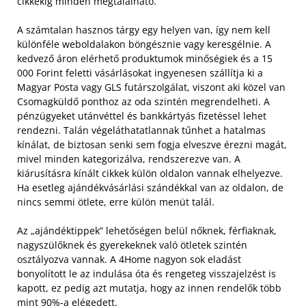
cikkekig minden megtalálható.
A számtalan hasznos tárgy egy helyen van, így nem kell
különféle weboldalakon böngésznie vagy keresgélnie. A
kedvező áron elérhető produktumok minőségiek és a 15
000 Forint feletti vásárlásokat ingyenesen szállítja ki a
Magyar Posta vagy GLS futárszolgálat, viszont aki közel van
Csomagküldő ponthoz az oda szintén megrendelheti.
A
pénzügyeket utánvéttel és bankkártyás fizetéssel lehet
rendezni. Talán végeláthatatlannak tűnhet a hatalmas
kínálat, de biztosan senki sem fogja elveszve érezni magát,
mivel minden kategorizálva, rendszerezve van. A
kiárusításra kínált cikkek külön oldalon vannak elhelyezve.
Ha esetleg ajándékvásárlási szándékkal van az oldalon, de
nincs semmi ötlete, erre külön menüt talál.
Az „ajándéktippek” lehetőségen belül nőknek, férfiaknak,
nagyszülőknek és gyerekeknek való ötletek szintén
osztályozva vannak. A 4Home nagyon sok eladást
bonyolított le az indulása óta és rengeteg visszajelzést is
kapott, ez pedig azt mutatja, hogy az innen rendelők több
mint 90%-a elégedett.