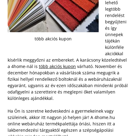
lehető
legtöbb
rendelést
begyűjteni
és így
ünnepek
több akciós kupon
tájékán
különféle
akciókkal
kísérlik meggyőzni az embereket. A karácsony közeledtével
a 4home-nál is
több akciós kupon
várható. November és
december hónapokban a vásárlások száma megugrik a
fizikai hellyel rendelkező boltoknál és a webáruházaknál
egyaránt, ugyanis az év ezen időszakában mindenki próbál
odafigyelni a szeretteire és meglepni őket valamilyen
különleges ajándékkal.
Ha Ön is szeretne kedveskedni a gyermekeinek vagy
szüleinek, akkor itt nagyon jó helyen jár! A 4home.hu
online webáruház termékpalettája óriási, hiszen itt a
lakberendezési tárgyaktól egészen a szépségápolási