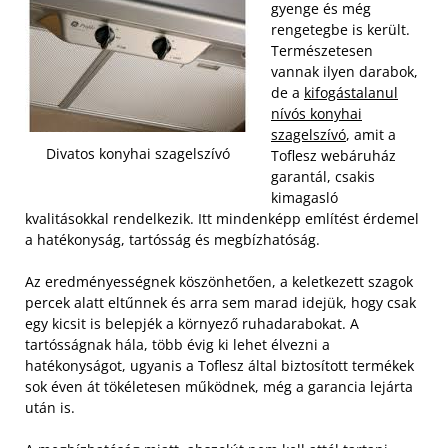
gyenge és még
rengetegbe is került.
Természetesen
vannak ilyen darabok,
de a
kifogástalanul
nívós konyhai
szagelszívó
, amit a
Divatos konyhai szagelszívó
Toflesz webáruház
garantál, csakis
kimagasló
kvalitásokkal rendelkezik. Itt mindenképp említést érdemel
a hatékonyság, tartósság és megbízhatóság.
Az eredményességnek köszönhetően, a keletkezett szagok
percek alatt eltűnnek és arra sem marad idejük, hogy csak
egy kicsit is belepjék a környező ruhadarabokat. A
tartósságnak hála, több évig ki lehet élvezni a
hatékonyságot, ugyanis a Toflesz által biztosított termékek
sok éven át tökéletesen működnek, még a garancia lejárta
után is.