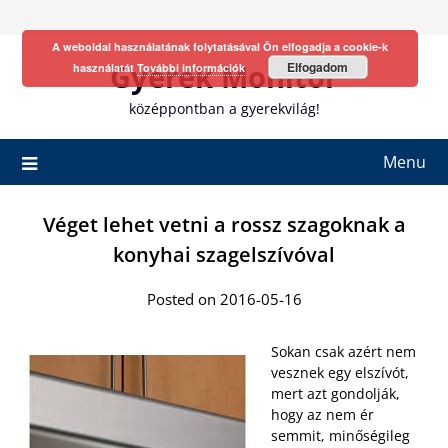
Skip
to
A weboldal használatának folytatásával Ön elfogadja a cookie-k
content
Gyerek Monitor
Elfogadom
használatát
További információk
középpontban a gyerekvilág!
Menu
Véget lehet vetni a rossz szagoknak a
konyhai szagelszívóval
Posted on 2016-05-16
Sokan csak azért nem
vesznek egy elszívót,
mert azt gondolják,
hogy az nem ér
semmit, minőségileg