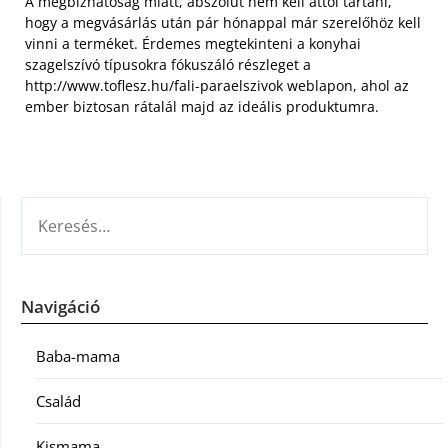
A megbízhatóság miatt, abszolút nem kell attól tartani,
hogy a megvásárlás után pár hónappal már szerelőhöz kell
vinni a terméket. Érdemes megtekinteni a konyhai
szagelszívó típusokra fókuszáló részleget a
http://www.toflesz.hu/fali-paraelszivok weblapon, ahol az
ember biztosan rátalál majd az ideális produktumra.
KERESÉS:
Navigáció
Baba-mama
Család
Kismama