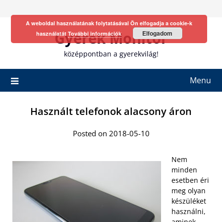
Skip
to
A weboldal használatának folytatásával Ön elfogadja a cookie-k
content
Gyerek Monitor
Elfogadom
használatát
További információk
középpontban a gyerekvilág!
Menu
Használt telefonok alacsony áron
Posted on 2018-05-10
Nem
minden
esetben éri
meg olyan
készüléket
használni,
aminek