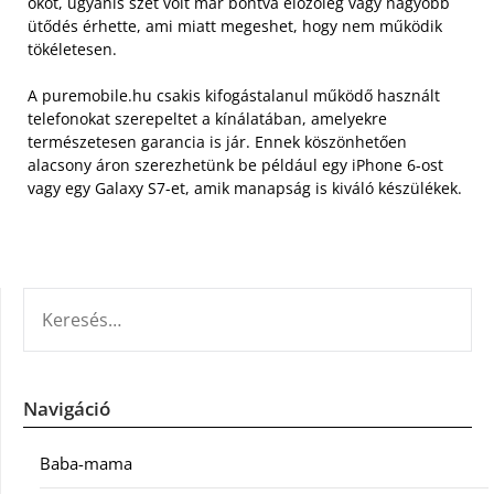
okot, ugyanis szét volt már bontva előzőleg vagy nagyobb
ütődés érhette, ami miatt megeshet, hogy nem működik
tökéletesen.
A puremobile.hu csakis kifogástalanul működő használt
telefonokat szerepeltet a kínálatában, amelyekre
természetesen garancia is jár. Ennek köszönhetően
alacsony áron szerezhetünk be például egy iPhone 6-ost
vagy egy Galaxy S7-et, amik manapság is kiváló készülékek.
KERESÉS:
Navigáció
Baba-mama