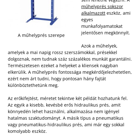
műhelyprés sokszor
alkalmazott
eszköz, ami
egyes
munkafolyamatokat
jelentősen megkönnyít.
A műhelyprés szerepe
Azok a műhelyek,
amelyek a mai napig rossz szerszámokkal, présekkel
dolgoznak, nem tudnak száz százalékos munkát garantálni.
Természetesen ezeket a helyeket a kliensek nagyban
elkerülik. A műhelyprés fontossága megkérdőjelezhetetlen,
ezért nem árt tudni, hogy pontosan hány fajtát
különböztethetünk meg.
Az erőkifejtést, méretet tekintve két példát hozhatunk fel.
Az egyik a kisebb, kevésbé erős hidraulikus prés, amit
könnyedén lehet használni, alkalmazása nem igényel
hatalmas szaktudományt. A másik típus a pneumatikus
vagy pneumatikus-hidraulikus prés, ami már egy sokkal
komolyabb eszköz.