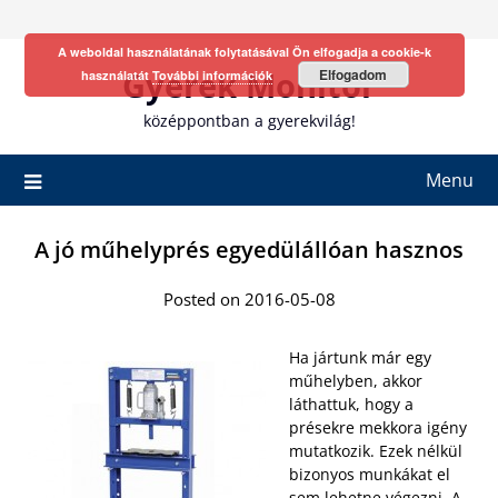
Skip
to
A weboldal használatának folytatásával Ön elfogadja a cookie-k
content
Gyerek Monitor
Elfogadom
használatát
További információk
középpontban a gyerekvilág!
Menu
A jó műhelyprés egyedülállóan hasznos
Posted on 2016-05-08
Ha jártunk már egy
műhelyben, akkor
láthattuk, hogy a
présekre mekkora igény
mutatkozik. Ezek nélkül
bizonyos munkákat el
sem lehetne végezni. A