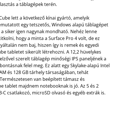
lasztás a táblagépek terén.
Cube lett a következő kínai gyártó, amelyik
mutatott egy tetszetős, Windows alapú táblagépet
 a siker igen nagynak mondható. Nehéz lenne
titkolni, hogy a minta a Surface Pro 4 volt, de ez
yáltalán nem baj, hiszen így is remek és egyedi
be tabletet sikerült létrehozni. A 12,2 hüvelykes
jelzővel szerelt táblagép minőségi IPS paneljének a
lbontásnak felel meg. Ez alatt egy Skylake-alapú Intel
AM és 128 GB tárhely társaságában, tehát
 Természetesen van beépített támasz és
ube tablet majdnem notebooknak is jó. Az 5 és 2
-C csatlakozó, microSD olvasó és egyéb extrák is.