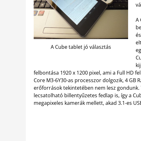
vá
A 
be
és
el
A Cube tablet jó választás
eg
Cu
ki
felbontása 1920 x 1200 pixel, ami a Full HD fe
Core M3-6Y30-as processzor dolgozik, 4 GB R
erőforrások tekintetében nem lesz gondunk.
lecsatolható billentyűzetes fedlap is, így a C
megapixeles kamerák mellett, akad 3.1-es USB