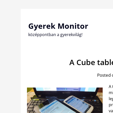
Skip
to
content
Gyerek Monitor
középpontban a gyerekvilág!
A Cube table
Posted 
A 
mi
le
pr
va