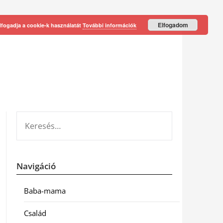
Elfogadom
lfogadja a cookie-k használatát
További információk
KERESÉS:
Navigáció
Baba-mama
Család